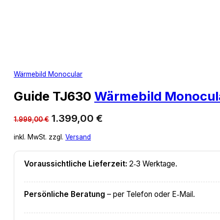
Wärmebild Monocular
Guide TJ630
Wärmebild Monocul
Ursprünglicher
Aktueller
1.399,00
€
1.999,00
€
Preis
Preis
inkl. MwSt. zzgl.
Versand
war:
ist:
1.999,00 €
1.399,00 €.
Voraussichtliche Lieferzeit:
2‑3 Werktage.
Persönliche Beratung
– per Telefon oder E‑Mail.