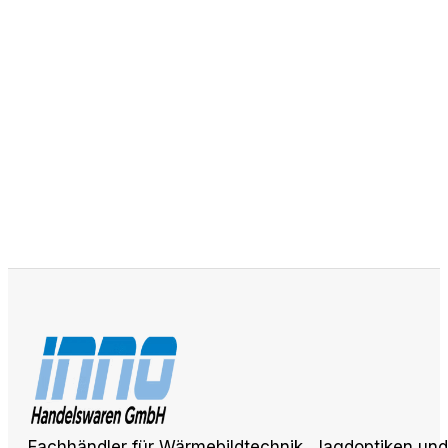
Fachhändler für Wärmebildtechnik, Jagdoptiken und 