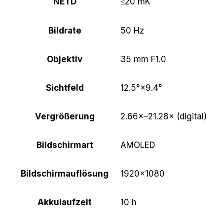
NETD
≤20 mK
Bildrate
50 Hz
Objektiv
35 mm F1.0
Sichtfeld
12.5°×9.4°
Vergrößerung
2.66×–21.28× (digital)
Bildschirmart
AMOLED
Bildschirmauflösung
1920×1080
Akkulaufzeit
10 h