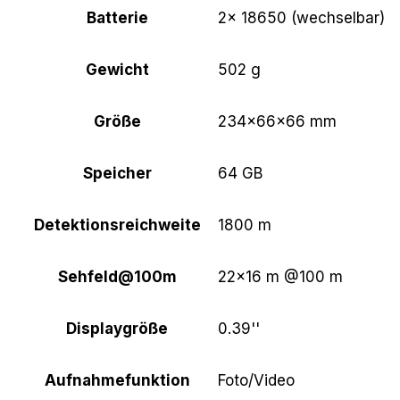
Batterie
2× 18650 (wechselbar)
Gewicht
502 g
Größe
234×66×66 mm
Speicher
64 GB
Detektionsreichweite
1800 m
Sehfeld@100m
22×16 m @100 m
Displaygröße
0.39''
Aufnahmefunktion
Foto/Video