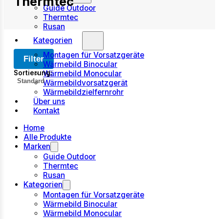
Thermtec
Guide Outdoor
Thermtec
Rusan
Kategorien
Montagen für Vorsatzgeräte
Filter
Wärmebild Binocular
Sortierung:
Wärmebild Monocular
Wärmebildvorsatzgerät
Wärmebildzielfernrohr
Gefundene
Über uns
Kontakt
Produkte
Home
Alle Produkte
Marken
Guide Outdoor
Thermtec
Rusan
Kategorien
Montagen für Vorsatzgeräte
Wärmebild Binocular
Wärmebild Monocular