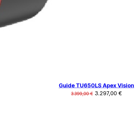
Guide TU650LS Apex Vision
Ursprünglicher
Aktue
3.297,00
€
3.399,00
€
Preis
Preis
war:
ist:
3.399,00 €
3.297