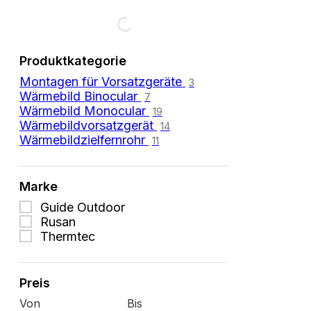
Filtern
Produktkategorie
nach
Montagen für Vorsatzgeräte
3
Wärmebild Binocular
7
Wärmebild Monocular
19
Wärmebildvorsatzgerät
14
Wärmebildzielfernrohr
11
Filtern
Marke
nach
Guide Outdoor
Rusan
Thermtec
Preis
Von
Bis