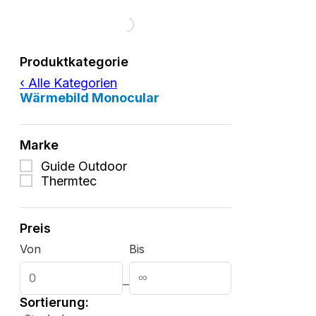
Filtern
Produktkategorie
nach
‹ Alle Kategorien
Wärmebild Monocular
Filtern
Marke
nach
Guide Outdoor
Thermtec
Preis
Von
Bis
–
Sortierung: