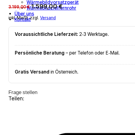
Wärmebildvorsatzgerät
Ursprünglicher
Aktueller
1.599,00
€
3.199,00
€
Wärmebildzielfernrohr
Preis
Preis
Über uns
inkl. MwSt. zzgl.
Versand
Kontakt
war:
ist:
3.199,00 €
1.599,00 €.
Voraussichtliche Lieferzeit:
2‑3 Werktage.
Persönliche Beratung
– per Telefon oder E‑Mail.
Gratis Versand
in Österreich.
Frage stellen
Teilen: