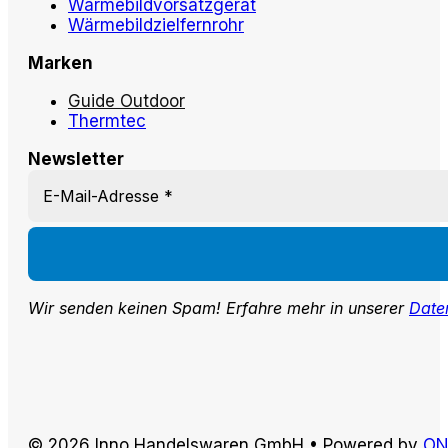
Wärmebildvorsatzgerät
Wärmebildzielfernrohr
Marken
Guide Outdoor
Thermtec
Newsletter
Wir senden keinen Spam! Erfahre mehr in unserer
Date
© 2026 Inno Handelswaren GmbH • Powered by
ON