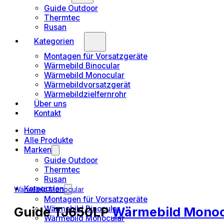
Guide Outdoor
Thermtec
Rusan
Kategorien
Montagen für Vorsatzgeräte
Wärmebild Binocular
Wärmebild Monocular
Wärmebildvorsatzgerät
Wärmebildzielfernrohr
Über uns
Kontakt
Home
Alle Produkte
Marken
Guide Outdoor
Thermtec
Rusan
Kategorien
Wärmebild Monocular
Montagen für Vorsatzgeräte
Wärmebild Binocular
Guide TJ650LP
Wärmebild Monoc
Wärmebild Monocular