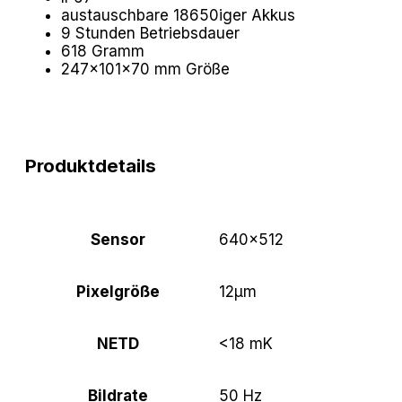
austauschbare 18650iger Akkus
9 Stunden Betriebsdauer
618 Gramm
247×101×70 mm Größe
Produktdetails
Sensor
640×512
Pixelgröße
12μm
NETD
<18 mK
Bildrate
50 Hz