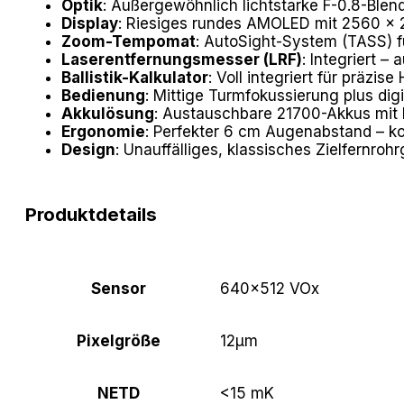
Optik
: Außergewöhnlich lichtstarke F-0.8-Ble
Display
: Riesiges rundes AMOLED mit 2560 × 
Zoom-Tempomat
: AutoSight-System (TASS) 
Laserentfernungsmesser (LRF)
: Integriert –
Ballistik-Kalkulator
: Voll integriert für präzi
Bedienung
: Mittige Turmfokussierung plus di
Akkulösung
: Austauschbare 21700-Akkus mit b
Ergonomie
: Perfekter 6 cm Augenabstand – ko
Design
: Unauffälliges, klassisches Zielfernro
Produktdetails
Sensor
640×512 VOx
Pixelgröße
12μm
NETD
<15 mK