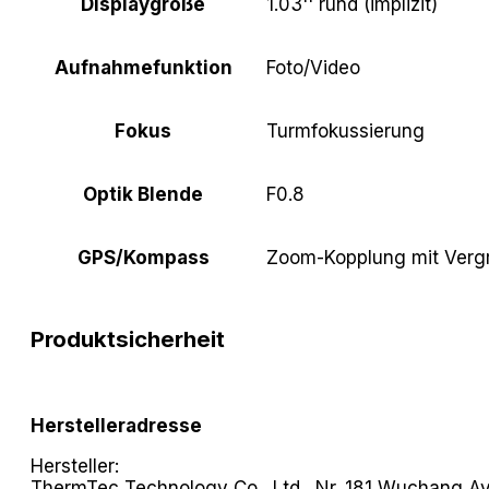
Displaygröße
1.03'' rund (implizit)
Aufnahmefunktion
Foto/Video
Fokus
Turmfokussierung
Optik Blende
F0.8
GPS/Kompass
Zoom-Kopplung mit Verg
Produktsicherheit
Herstelleradresse
Hersteller:
ThermTec Technology Co., Ltd., Nr. 181 Wuchang Av