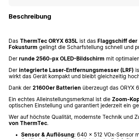
Beschreibung
Das
ThermTec ORYX 635L
ist das
Flaggschiff de
Fokusturm
gelingt die Scharfstellung schnell und 
Der
runde 2560-px OLED-Bildschirm
mit optimalem
Der
integrierte Laser-Entfernungsmesser (LRF)
is
wirkt das Gerät kompakt und bleibt gleichzeitig hoch
Dank der
21600er Batterien
überzeugt das ORYX 6
Ein echtes Alleinstellungsmerkmal ist die
Zoom-Kop
optischen Einstellung und garantiert jederzeit ein ge
Wer auf höchste Qualität, modernste Technik und Zu
von ThermTec
.
Sensor & Auflösung
: 640 × 512 VOx-Sensor 