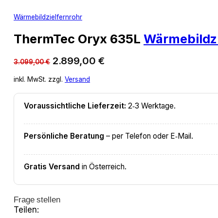
Wärmebildzielfernrohr
ThermTec Oryx 635L
Wärmebildzi
Ursprünglicher
Aktueller
2.899,00
€
3.099,00
€
Preis
Preis
inkl. MwSt. zzgl.
Versand
war:
ist:
3.099,00 €
2.899,00 €.
Voraussichtliche Lieferzeit:
2‑3 Werktage.
Persönliche Beratung
– per Telefon oder E‑Mail.
Gratis Versand
in Österreich.
Frage stellen
Teilen: