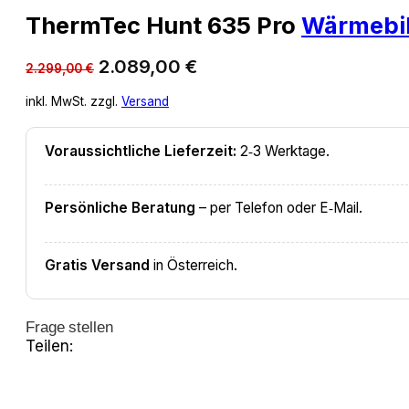
ThermTec Hunt 635 Pro
Wärmebil
Ursprünglicher
Aktueller
2.089,00
€
2.299,00
€
Preis
Preis
inkl. MwSt. zzgl.
Versand
war:
ist:
2.299,00 €
2.089,00 €.
Voraussichtliche Lieferzeit:
2‑3 Werktage.
Persönliche Beratung
– per Telefon oder E‑Mail.
Gratis Versand
in Österreich.
Frage stellen
Teilen: